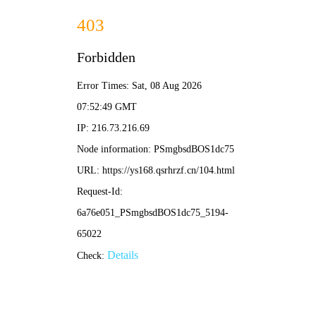
🎬🇭🇰
香港电影
首页
电影
电视剧
短剧
综艺
动漫
搜索
🔥 热门分类
动作片
喜剧片
爱情片
科幻片
📱 短剧风向
女频恋爱
反转爽剧
古装仙侠
脑洞悬疑
📺 剧集专区
国产剧
韩剧
日剧
美剧
🔥 热播推荐
更多热片 →
第36集已完结
抢先版
短剧
电影
檐下雪深深（AI短剧）
给阿嬷的情书
内详
李思潼 王彦桐
第37集完结
正片